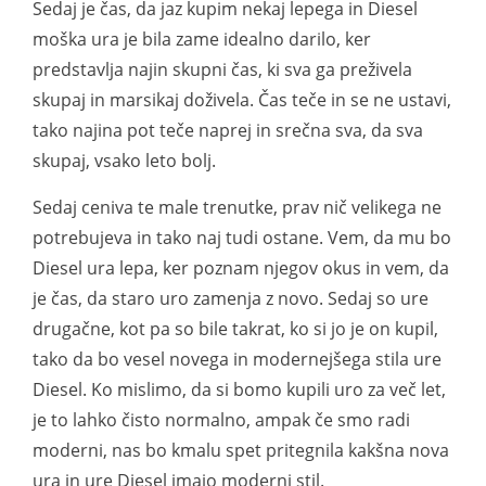
Sedaj je čas, da jaz kupim nekaj lepega in Diesel
moška ura je bila zame idealno darilo, ker
predstavlja najin skupni čas, ki sva ga preživela
skupaj in marsikaj doživela. Čas teče in se ne ustavi,
tako najina pot teče naprej in srečna sva, da sva
skupaj, vsako leto bolj.
Sedaj ceniva te male trenutke, prav nič velikega ne
potrebujeva in tako naj tudi ostane. Vem, da mu bo
Diesel ura lepa, ker poznam njegov okus in vem, da
je čas, da staro uro zamenja z novo. Sedaj so ure
drugačne, kot pa so bile takrat, ko si jo je on kupil,
tako da bo vesel novega in modernejšega stila ure
Diesel. Ko mislimo, da si bomo kupili uro za več let,
je to lahko čisto normalno, ampak če smo radi
moderni, nas bo kmalu spet pritegnila kakšna nova
ura in ure Diesel imajo moderni stil.