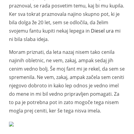
praznoval, se rada posvetim temu, kaj bi mu kupila.
Ker sva tokrat praznovala najino skupno pot, ki je
bila dolga že 20 let, sem se odločila, da želim
svojemu fantu kupiti nekaj lepega in
Diesel ura
mi
ni bila slaba ideja.
Moram priznati, da leta nazaj nisem tako cenila
najinih obletnic, ne vem, zakaj, ampak sedaj jih
cenim vedno bolj. Še moj fant mi je rekel, da sem se
spremenila. Ne vem, zakaj, ampak začela sem ceniti
njegovo dobroto in kako lep odnos je vedno imel
do mene in mi bil vedno pripravljen pomagati. Za
to pa je potrebna pot in zato mogoče tega nisem
mogla prej ceniti, ker še tega nisva imela.