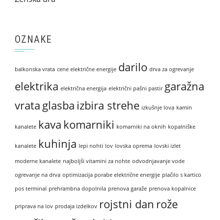
OZNAKE
darilo
balkonska vrata
cene električne energije
drva za ogrevanje
elektrika
garažna
električna energija
električni pašni pastir
vrata
glasba
izbira strehe
izkušnje lova
kamin
kava
komarniki
kanalete
komarniki na oknih
kopalniške
kuhinja
kanalete
lepi nohti
lov
lovska oprema
lovski izlet
moderne kanalete
najboljši vitamini za nohte
odvodnjavanje vode
ogrevanje na drva
optimizacija porabe električne energije
plačilo s kartico
pos terminal
prehrambna dopolnila
prenova garaže
prenova kopalnice
rojstni dan
rože
priprava na lov
prodaja izdelkov