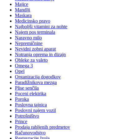
Majice
Mandlji
Maskara
Medicinsko pravo
Najboljši vitamini za nohte
Najem pos terminala
Naravno milo
Nepremičnine
Nevidni zobni aparat
Notranja oprema in dizajn
Obleke za valeto
Omega 3
Opel
Organizacija dogodkov
Paradižnikova mezga
Plise senčila
Poceni elektrika
Poroka
Poslovna tajnica
Poslovni najem vozil
Potrošništvo
Prince
Prodaja rabljenih predmetov
Računovodstvo
Restavracije Izola