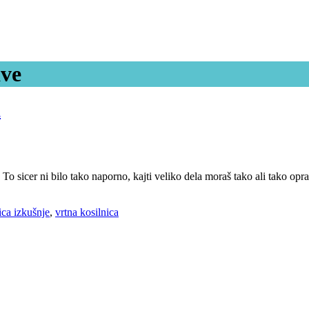
ave
u
 sicer ni bilo tako naporno, kajti veliko dela moraš tako ali tako oprav
ica izkušnje
,
vrtna kosilnica