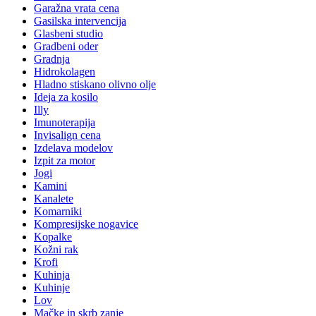
Garažna vrata cena
Gasilska intervencija
Glasbeni studio
Gradbeni oder
Gradnja
Hidrokolagen
Hladno stiskano olivno olje
Ideja za kosilo
Illy
Imunoterapija
Invisalign cena
Izdelava modelov
Izpit za motor
Jogi
Kamini
Kanalete
Komarniki
Kompresijske nogavice
Kopalke
Kožni rak
Krofi
Kuhinja
Kuhinje
Lov
Mačke in skrb zanje