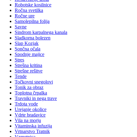
Robotske kosilnice
Ročna svetilka
Ročne ure
Samolepilna folija
Savne
Sindrom karpalnega kanala
Sladkorna bolezen
Slap Kozjak
Sončna očala
Spodnje majice
Stres
Strešna kritina
Strešne rešitve
Tende
Točkovni snegolovi
Tonik za obraz
Toplotna črpalka
Travniki in nega trave
Trdota vode
Urejanje okolice
Vdrte bradavice
Vila na morju
Vitaminska infuzija
Vrtnarstvo Tratnik
Vzmetnica