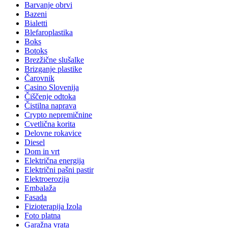
Barvanje obrvi
Bazeni
Bialetti
Blefaroplastika
Boks
Botoks
Brezžične slušalke
Brizganje plastike
Čarovnik
Casino Slovenija
Čiščenje odtoka
Čistilna naprava
Crypto nepremičnine
Cvetlična korita
Delovne rokavice
Diesel
Dom in vrt
Električna energija
Električni pašni pastir
Elektroerozija
Embalaža
Fasada
Fizioterapija Izola
Foto platna
Garažna vrata