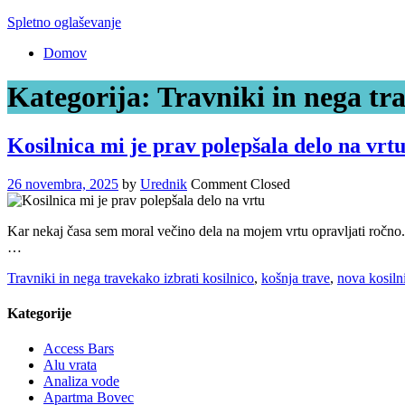
Skip
Spletno oglaševanje
to
Domov
content
Kategorija:
Travniki in nega tr
Kosilnica mi je prav polepšala delo na vrt
26 novembra, 2025
by
Urednik
Comment Closed
Kar nekaj časa sem moral večino dela na mojem vrtu opravljati ročno. To
…
Travniki in nega trave
kako izbrati kosilnico
,
košnja trave
,
nova kosiln
Kategorije
Access Bars
Alu vrata
Analiza vode
Apartma Bovec