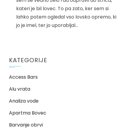
sem se vedno zelo rad odpravil do strica,
kateri je bil lovec. To pa zato, ker sem si
lahko potem ogledal vso lovsko opremo, ki
jo je imel, ter jo uporabljal…
KATEGORIJE
Access Bars
Alu vrata
Analiza vode
Apartma Bovec
Barvanje obrvi