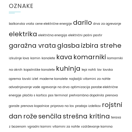
OZNAKE
darilo
balkonska vrata
cene električne energije
drva za ogrevanje
elektrika
električna energija
električni pašni pastir
garažna vrata
glasba
izbira strehe
kava
komarniki
izkušnje lova
kamin
kanalete
komarniki
kuhinja
na oknih
kopalniške kanalete
lepi nohti
lov
lovska
oprema
lovski izlet
moderne kanalete
najboljši vitamini za nohte
odvodnjavanje vode
ogrevanje na drva
optimizacija porabe električne
energije
plačilo s kartico
pos terminal
prehrambna dopolnila
prenova
rojstni
garaže
prenova kopalnice
priprava na lov
prodaja izdelkov
dan
rože
senčila
strešna kritina
terasa
z bazenom
vgradni kamini
vitamini za nohte
vzdrževanje kamina