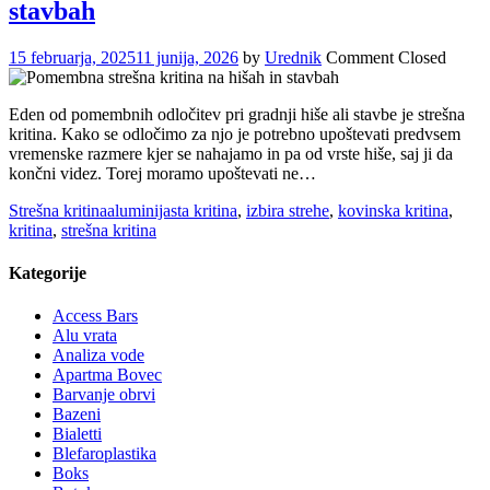
stavbah
15 februarja, 2025
11 junija, 2026
by
Urednik
Comment Closed
Eden od pomembnih odločitev pri gradnji hiše ali stavbe je strešna
kritina. Kako se odločimo za njo je potrebno upoštevati predvsem
vremenske razmere kjer se nahajamo in pa od vrste hiše, saj ji da
končni videz. Torej moramo upoštevati ne…
Strešna kritina
aluminijasta kritina
,
izbira strehe
,
kovinska kritina
,
kritina
,
strešna kritina
Kategorije
Access Bars
Alu vrata
Analiza vode
Apartma Bovec
Barvanje obrvi
Bazeni
Bialetti
Blefaroplastika
Boks