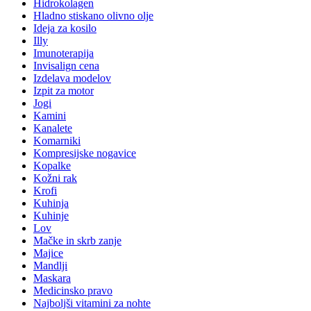
Hidrokolagen
Hladno stiskano olivno olje
Ideja za kosilo
Illy
Imunoterapija
Invisalign cena
Izdelava modelov
Izpit za motor
Jogi
Kamini
Kanalete
Komarniki
Kompresijske nogavice
Kopalke
Kožni rak
Krofi
Kuhinja
Kuhinje
Lov
Mačke in skrb zanje
Majice
Mandlji
Maskara
Medicinsko pravo
Najboljši vitamini za nohte