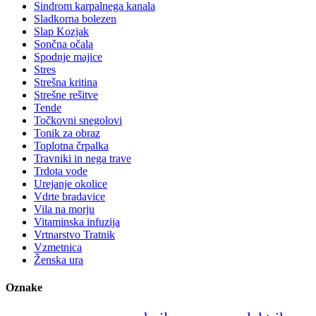
Sindrom karpalnega kanala
Sladkorna bolezen
Slap Kozjak
Sončna očala
Spodnje majice
Stres
Strešna kritina
Strešne rešitve
Tende
Točkovni snegolovi
Tonik za obraz
Toplotna črpalka
Travniki in nega trave
Trdota vode
Urejanje okolice
Vdrte bradavice
Vila na morju
Vitaminska infuzija
Vrtnarstvo Tratnik
Vzmetnica
Ženska ura
Oznake