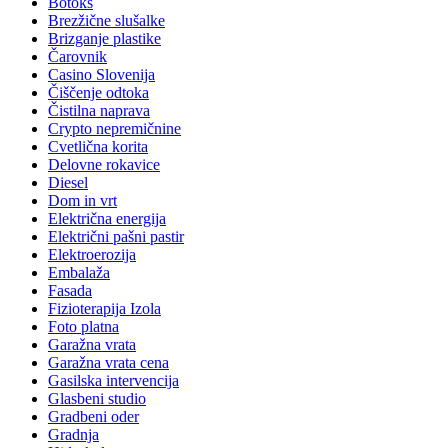
Botoks
Brezžične slušalke
Brizganje plastike
Čarovnik
Casino Slovenija
Čiščenje odtoka
Čistilna naprava
Crypto nepremičnine
Cvetlična korita
Delovne rokavice
Diesel
Dom in vrt
Električna energija
Električni pašni pastir
Elektroerozija
Embalaža
Fasada
Fizioterapija Izola
Foto platna
Garažna vrata
Garažna vrata cena
Gasilska intervencija
Glasbeni studio
Gradbeni oder
Gradnja