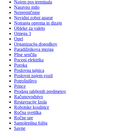
Najem pos terminala
Naravno milo
Nepremičnine
Nevidni zobni aparat
Notranja oprema in dizajn
Obleke za valeto
Omega 3
Opel
Organizacija dogodkov
Paradižnikova mezga
Plise senčila
Poceni elektrika
Poroka
Poslovna tajnica
Poslovni najem vozil
Potrošništvo
Prince
Prodaja rabljenih predmetov
Računovodstvo
Restavracije Izola
Robotske kosilnice
Ročna svetilka
Ročne ure
Samolepilna folija
Savne