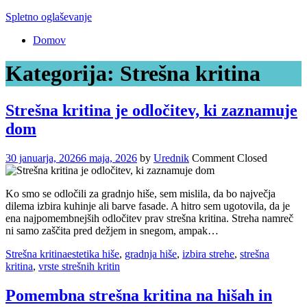
Skip
Spletno oglaševanje
to
Domov
content
Kategorija:
Strešna kritina
Strešna kritina je odločitev, ki zaznamuje
dom
30 januarja, 2026
6 maja, 2026
by
Urednik
Comment Closed
Ko smo se odločili za gradnjo hiše, sem mislila, da bo največja
dilema izbira kuhinje ali barve fasade. A hitro sem ugotovila, da je
ena najpomembnejših odločitev prav strešna kritina. Streha namreč
ni samo zaščita pred dežjem in snegom, ampak…
Strešna kritina
estetika hiše
,
gradnja hiše
,
izbira strehe
,
strešna
kritina
,
vrste strešnih kritin
Pomembna strešna kritina na hišah in