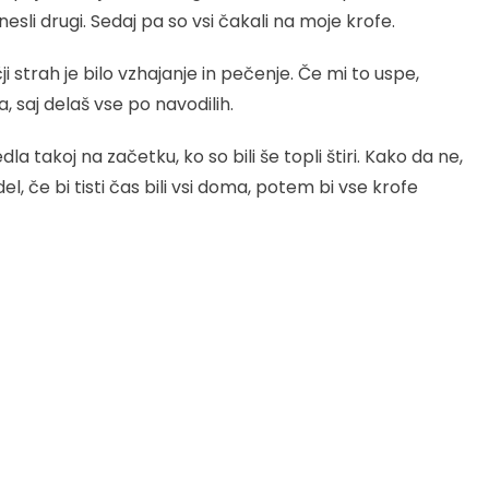
esli drugi. Sedaj pa so vsi čakali na moje krofe.
i strah je bilo vzhajanje in pečenje. Če mi to uspe,
 saj delaš vse po navodilih.
la takoj na začetku, ko so bili še topli štiri. Kako da ne,
adel, če bi tisti čas bili vsi doma, potem bi vse krofe