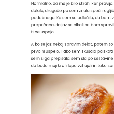
Normalno, da me je bilo strah, ker pravijo, 
delala, drugače pa sem znala speči rogljič
podobnega. Ko sem se odločila, da bom vs
prepričana, da jaz se nikoli ne bom spravila
ti ne uspejo.
A ko se jaz nekaj spravim delat, potem to t
prvo ni uspelo. Tako sem skušala poiskati 
sem si ga prepisala, sem šla po sestavine v
da bodo moji krofi lepo vzhajali in tako sem