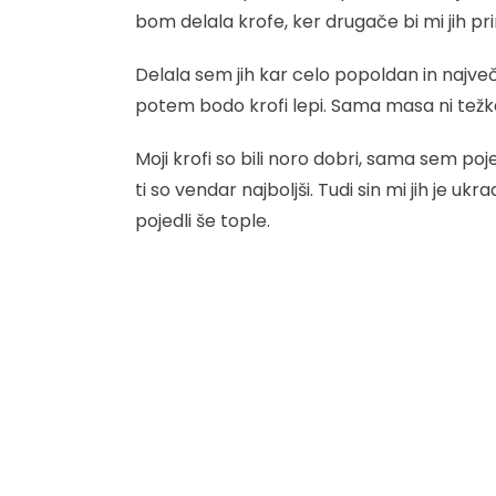
bom delala krofe, ker drugače bi mi jih prin
Delala sem jih kar celo popoldan in največj
potem bodo krofi lepi. Sama masa ni težka,
Moji krofi so bili noro dobri, sama sem pojed
ti so vendar najboljši. Tudi sin mi jih je ukr
pojedli še tople.