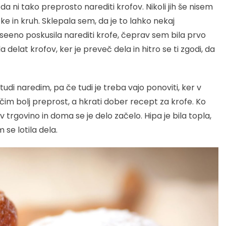
da ni tako preprosto narediti krofov. Nikoli jih še nisem
ke in kruh. Sklepala sem, da je to lahko nekaj
eeno poskusila narediti krofe, čeprav sem bila prvo
 delat krofov, ker je preveč dela in hitro se ti zgodi, da
udi naredim, pa če tudi je treba vajo ponoviti, ker v
čim bolj preprost, a hkrati dober recept za krofe. Ko
 trgovino in doma se je delo začelo. Hipa je bila topla,
 se lotila dela.