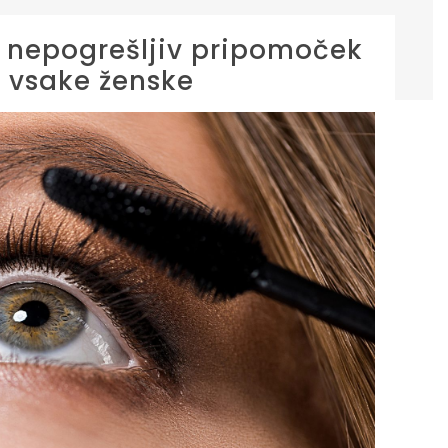
 nepogrešljiv pripomoček
j vsake ženske