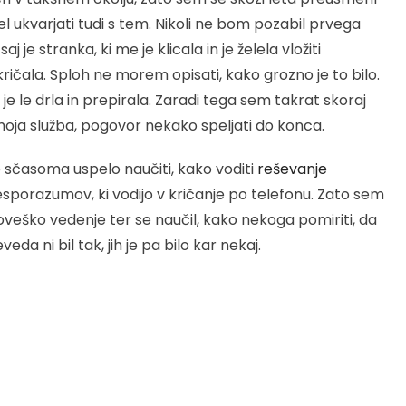
l ukvarjati tudi s tem. Nikoli ne bom pozabil prvega
saj je stranka, ki me je klicala in je želela vložiti
kričala. Sploh ne morem opisati, kako grozno je to bilo.
je le drla in prepirala. Zaradi tega sem takrat skoraj
 moja služba, pogovor nekako speljati do konca.
je sčasoma uspelo naučiti, kako voditi
reševanje
sporazumov, ki vodijo v kričanje po telefonu. Zato sem
loveško vedenje ter se naučil, kako nekoga pomiriti, da
da ni bil tak, jih je pa bilo kar nekaj.