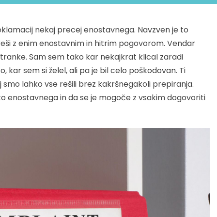
 reklamacij nekaj precej enostavnega. Navzven je to
 reši z enim enostavnim in hitrim pogovorom. Vendar
stranke. Sam sem tako kar nekajkrat klical zaradi
to, kar sem si želel, ali pa je bil celo poškodovan. Ti
 smo lahko vse rešili brez kakršnegakoli prepiranja.
čisto enostavnega in da se je mogoče z vsakim dogovoriti