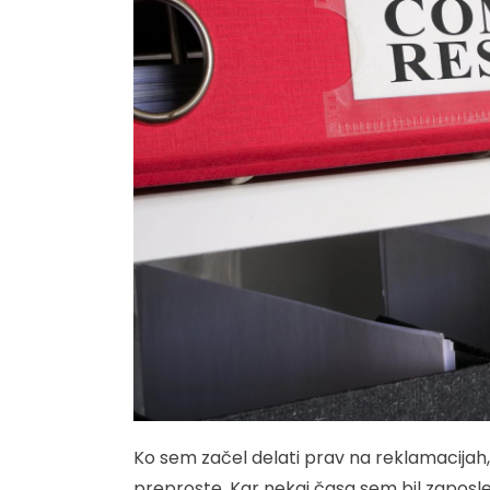
Ko sem začel delati prav na reklamacijah, p
preproste. Kar nekaj časa sem bil zaposle