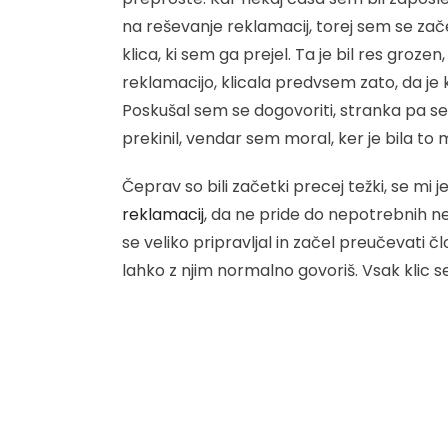
na reševanje reklamacij, torej sem se zače
klica, ki sem ga prejel. Ta je bil res grozen, 
reklamacijo, klicala predvsem zato, da je 
Poskušal sem se dogovoriti, stranka pa se 
prekinil, vendar sem moral, ker je bila to
Čeprav so bili začetki precej težki, se mi 
reklamacij
, da ne pride do nepotrebnih ne
se veliko pripravljal in začel preučevati č
lahko z njim normalno govoriš. Vsak klic seve