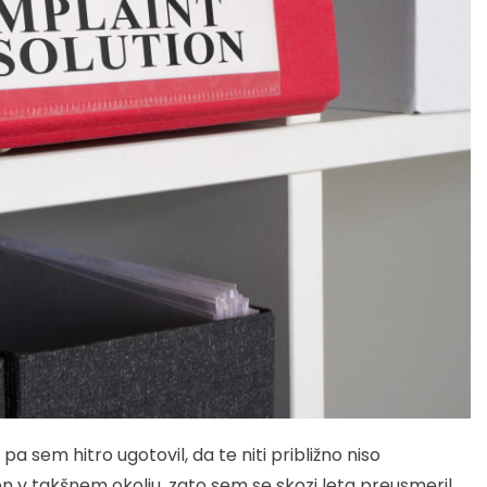
a sem hitro ugotovil, da te niti približno niso
n v takšnem okolju, zato sem se skozi leta preusmeril