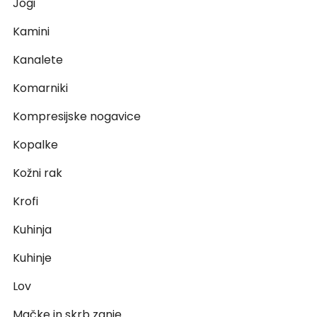
Jogi
Kamini
Kanalete
Komarniki
Kompresijske nogavice
Kopalke
Kožni rak
Krofi
Kuhinja
Kuhinje
Lov
Mačke in skrb zanje