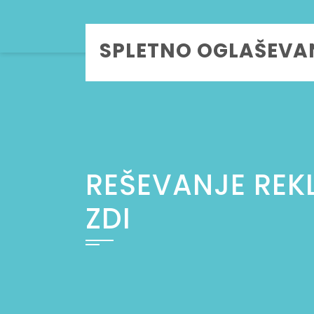
Skip
to
SPLETNO OGLAŠEVA
content
REŠEVANJE REK
ZDI