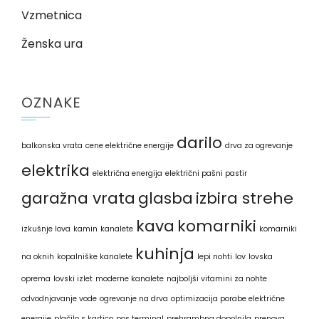
Vzmetnica
Ženska ura
OZNAKE
darilo
balkonska vrata
cene električne energije
drva za ogrevanje
elektrika
električna energija
električni pašni pastir
garažna vrata
glasba
izbira strehe
kava
komarniki
izkušnje lova
kamin
kanalete
komarniki
kuhinja
na oknih
kopalniške kanalete
lepi nohti
lov
lovska
oprema
lovski izlet
moderne kanalete
najboljši vitamini za nohte
odvodnjavanje vode
ogrevanje na drva
optimizacija porabe električne
energije
plačilo s kartico
pos terminal
prehrambna dopolnila
prenova