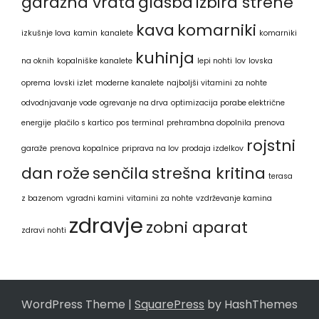
garažna vrata
glasba
izbira strehe
kava
komarniki
izkušnje lova
kamin
kanalete
komarniki
kuhinja
na oknih
kopalniške kanalete
lepi nohti
lov
lovska
oprema
lovski izlet
moderne kanalete
najboljši vitamini za nohte
odvodnjavanje vode
ogrevanje na drva
optimizacija porabe električne
energije
plačilo s kartico
pos terminal
prehrambna dopolnila
prenova
rojstni
garaže
prenova kopalnice
priprava na lov
prodaja izdelkov
dan
rože
senčila
strešna kritina
terasa
z bazenom
vgradni kamini
vitamini za nohte
vzdrževanje kamina
zdravje
zobni aparat
zdravi nohti
WordPress Theme
|
SquarePress
by HashThemes