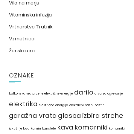
Vila na morju
Vitaminska infuzija
Vrtnarstvo Tratnik
Vzmetnica
Ženska ura
OZNAKE
darilo
balkonska vrata
cene električne energije
drva za ogrevanje
elektrika
električna energija
električni pašni pastir
garažna vrata
glasba
izbira strehe
kava
komarniki
izkušnje lova
kamin
kanalete
komarniki