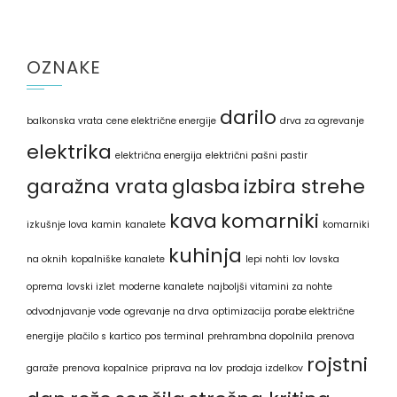
OZNAKE
darilo
balkonska vrata
cene električne energije
drva za ogrevanje
elektrika
električna energija
električni pašni pastir
garažna vrata
glasba
izbira strehe
kava
komarniki
izkušnje lova
kamin
kanalete
komarniki
kuhinja
na oknih
kopalniške kanalete
lepi nohti
lov
lovska
oprema
lovski izlet
moderne kanalete
najboljši vitamini za nohte
odvodnjavanje vode
ogrevanje na drva
optimizacija porabe električne
energije
plačilo s kartico
pos terminal
prehrambna dopolnila
prenova
rojstni
garaže
prenova kopalnice
priprava na lov
prodaja izdelkov