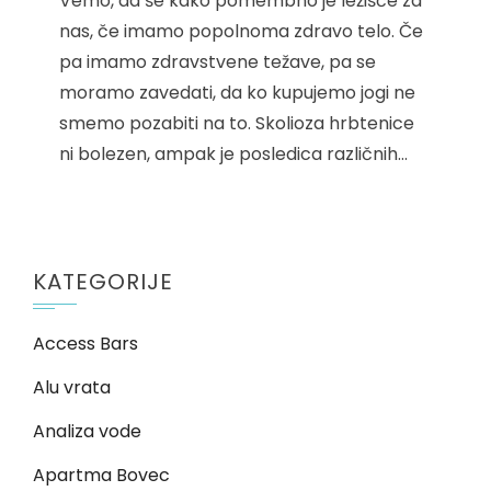
Vemo, da še kako pomembno je ležišče za
nas, če imamo popolnoma zdravo telo. Če
pa imamo zdravstvene težave, pa se
moramo zavedati, da ko kupujemo jogi ne
smemo pozabiti na to. Skolioza hrbtenice
ni bolezen, ampak je posledica različnih…
KATEGORIJE
Access Bars
Alu vrata
Analiza vode
Apartma Bovec